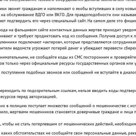
ки звонят гражданам и напоминают о якобы вступивших в силу новых
 на обслуживание ВДГО или ВКГО. Для правдоподобности они называю
ают подтвердить его через специальный сайт. На самом деле это фи
вода на фальшивом сайте контактных данных жертве приходит уведо
нивают и требуют продиктовать код из сообщения. Получив доступ к 
ленники подключают «актеров», которые представляются сотрудника
вители ведомств угрожают потерей денег и убеждают перевести сбере
внимательными, не сообщайте коды из СМС посторонним и проверяй
ов только через официальные ресурсы государственных органов или
е поступления подобных звонков или сообщений не вступайте в диалог
ереходить по подозрительным ссылкам, нельзя вводить коды подтвер
ресурсов перед авторизацией.
но в полицию поступает множество сообщений о мошенничестве с испо
вило, жертвами мошенников становятся доверчивые граждане и лица п
о, чтобы не стать потерпевшим от мошеннических действий, необходи
 каких обстоятельствах не сообщайте свои персональные данные, рекв