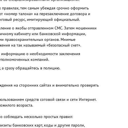
 правилах, тем самым убеждая срочно оформить
т «номер талона» на перезаключение договора и
шинговый ресурс, имитирующий официальный.
мление о якобы отправленном СМС. Затем мошенники
личному кабинету или банковской информации,
ми правоохранительных органов. Мнимые
жения на так называемый «безопасный счет».
те информацию о необходимости заключения
 уполномоченных компаний.
, а сразу обращайтесь в полицию.
ждения на сторонних сайтах и внимательно проверять
льзованием средств сотовой связи и сети Интернет.
ожилого возраста.
мо соблюдать несколько простых правил:
изиты банковских карт, коды и другие пароли,