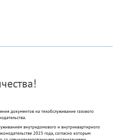
чества!
ния документов на техобслуживание газового
нодательства.
служиванием внутридомового и внутриквартирного
аконодательстве 2023 года, согласно которым
ко со специализированными организациями.