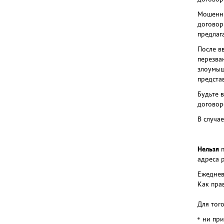
Мошенни
договор
предлаг
После в
перезва
злоумыш
предста
Будьте 
договор
В случа
Нельзя
п
адреса 
Ежеднев
Как пра
Для тог
ни при