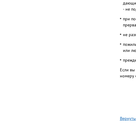
дающие
- не п
при по
прерва
не раз
пожилы
или лю
прежде
Если вы
номеру 
Вернуть