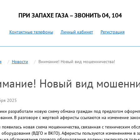
ПРИ ЗАПАХЕ ГАЗА – ЗВОНИТЬ 04, 104
Контактные телефоны
Личный кабинет
Регистрация
я
Новости
Внимание! Новый вид мошенничества!
имание! Новый вид мошенни
бря 2025
ки разработали новую схему обмана граждан под предлогом оформле
вания. В разговоре с жертвой аферисты ссылаются на изменение зако
и появилась новая схема мошенничества, связанная с техническим об
о оборудования (ВДГО и ВКГО). Аферисты пользуются изменениями в з
ы на обслуживание газового оборудования должны заключаться толь