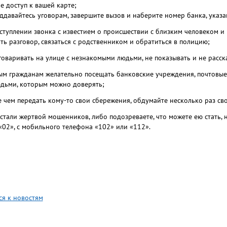
 доступ к вашей карте;
оддавайтесь уговорам, завершите вызов и наберите номер банка, указ
ступлении звонка с известием о происшествии с близким человеком 
ть разговор, связаться с родственником и обратиться в полицию;
говаривать на улице с незнакомыми людьми, не показывать и не расс
м гражданам желательно посещать банковские учреждения, почтовые
дьми, которым можно доверять;
 чем передать кому-то свои сбережения, обдумайте несколько раз сво
 стали жертвой мошенников, либо подозреваете, что можете ею стать,
«02», с мобильного телефона «102» или «112».
ся к новостям